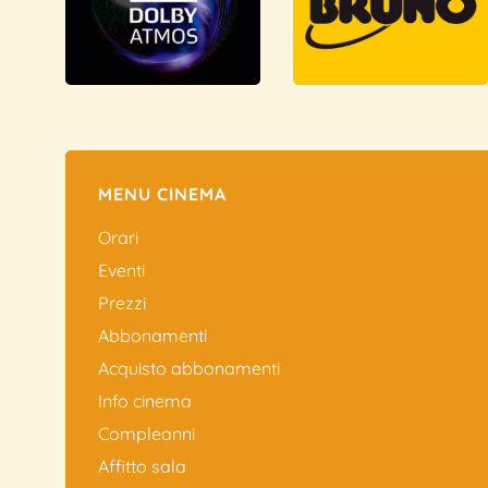
MENU CINEMA
Orari
Eventi
Prezzi
Abbonamenti
Acquisto abbonamenti
Info cinema
Compleanni
Affitto sala