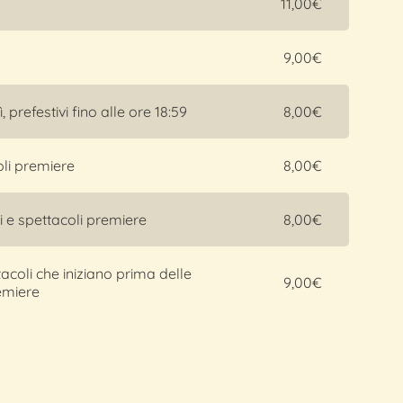
11,00€
9,00€
, prefestivi fino alle ore 18:59
8,00€
coli premiere
8,00€
li e spettacoli premiere
8,00€
tacoli che iniziano prima delle
9,00€
remiere