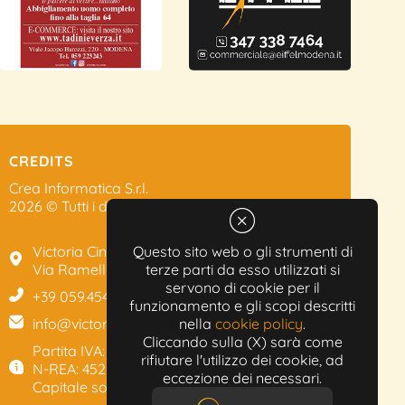
CREDITS
Crea Informatica S.r.l.
2026 © Tutti i diritti riservati.
Victoria Cinema
Questo sito web o gli strumenti di
Via Ramelli, 101 - Modena
terze parti da esso utilizzati si
servono di cookie per il
+39 059.454622
funzionamento e gli scopi descritti
info@victoriacinema.it
nella
cookie policy
.
Cliccando sulla (X) sarà come
Partita IVA: 02603471208
rifiutare l'utilizzo dei cookie, ad
N-REA: 452611
eccezione dei necessari.
Capitale sociale: 300.000,00€