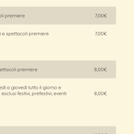
coli premiere
7,00€
li e spettacoli premiere
7,00€
spettacoli premiere
8,00€
 a giovedì tutto il giorno e
sclusi festivi, prefestivi, eventi
8,00€