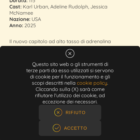
Durata:
115'
Cast:
Karl Urban, Adeline Rudolph, Jessica
McNamee
Nazione:
USA
Anno:
2025
Il nuovo capitolo ad alto tasso di adrenalina
dell'acclamato franchise videoludico che torna sul
grande schermo con tutta la sua brutale potenza.
Questa volta, i campioni più amati dai fan - ora
Questo sito web o gli strumenti di
affiancati da Johnny Cage in persona - si affrontano
terze parti da esso utilizzati si servono
in un'epica battaglia all'ultimo sangue per fermare il
di cookie per il funzionamento e gli
dominio oscuro di Shao Kahn, una minaccia che
scopi descritti nella
cookie policy
.
Cliccando sulla (X) sarà come
incombe sull'esistenza stessa del Regno della Terra
rifiutare l'utilizzo dei cookie, ad
e dei suoi difensori.
eccezione dei necessari.
RIFIUTO
GUARDA IL TRAILER
ACCETTO