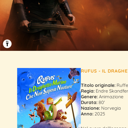
RUFUS - IL DRAGH
Titolo originale:
Ruffe
Regia:
Endre Skandfe
Genere:
Animazione
Durata:
80'
Nazione:
Norvegia
Anno:
2025