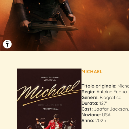
MICHAEL
Titolo originale:
Micha
Regia:
Antoine Fuqua
Genere:
Biografico
Durata:
127'
Cast:
Jaafar Jackson, 
Nazione:
USA
Anno:
2025