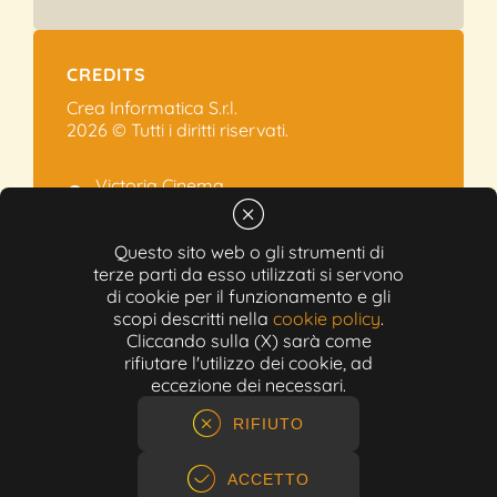
CREDITS
Crea Informatica S.r.l.
2026 © Tutti i diritti riservati.
Victoria Cinema
Via Ramelli, 101 - Modena
+39 059.454622
Questo sito web o gli strumenti di
terze parti da esso utilizzati si servono
info@victoriacinema.it
di cookie per il funzionamento e gli
Partita IVA: 02603471208
scopi descritti nella
cookie policy
.
N-REA: 452611
Cliccando sulla (X) sarà come
Capitale sociale: 300.000,00€
rifiutare l'utilizzo dei cookie, ad
eccezione dei necessari.
RIFIUTO
ACCETTO
ACQUISTO RAPIDO