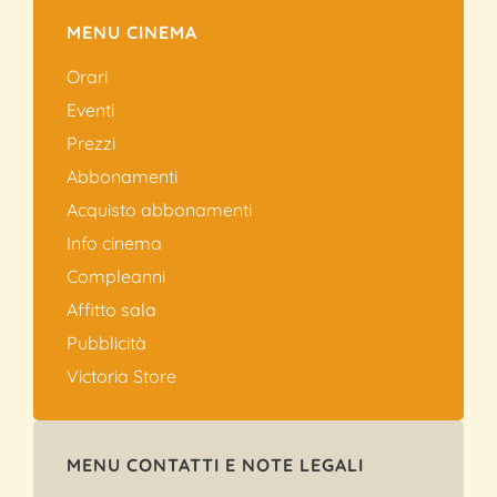
MENU CINEMA
Orari
Eventi
Prezzi
Abbonamenti
Acquisto abbonamenti
Info cinema
Compleanni
Affitto sala
Pubblicità
Victoria Store
MENU CONTATTI E NOTE LEGALI