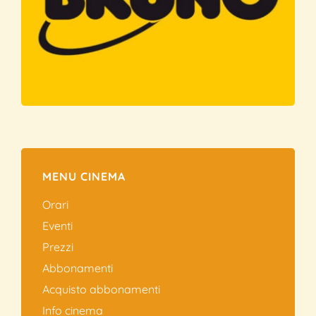
MENU CINEMA
Orari
Eventi
Prezzi
Abbonamenti
Acquisto abbonamenti
Info cinema