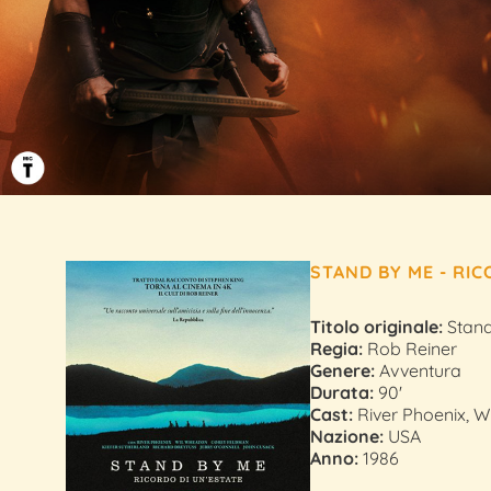
STAND BY ME - RIC
Titolo originale:
Stand
Regia:
Rob Reiner
Genere:
Avventura
Durata:
90'
Cast:
River Phoenix, 
Nazione:
USA
Anno:
1986