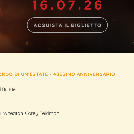
ORDO DI UN'ESTATE - 40ESIMO ANNIVERSARIO
 By Me
Wil Wheaton, Corey Feldman